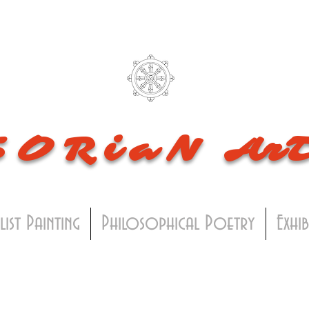
SORiaN
Ar
list Painting
Philosophical Poetry
Exhi