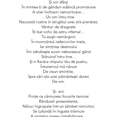
Şi vor sfârşi
În mintea-ţi de gânduri-adâncă promisiune
A unei închisori nemuritoare…
…Un om întru tine-
Necurată rostire în strigătul unei zile pierdute;
Vânturi de dragoste
Îţi bat ochii de astru infernal…
Tu exişti nemărginit
În mormântul nefericirilor mele,
Iar simţirea destinului
Îmi zdrobeşte acum nebunescul gând
Stăruind întru tine…
Şi-n flacăra chipului tău de pustiu,
Întunericul mă năruie
De visuri smintite,
Spre zări ale unei pământeşti dureri
De om.
Şi- aici
Fiinţe ce cârmuiesc focurile tainicei
Rânduieli preexistente,
Năluci îngropate într-un zâmbet nimicitor,
Se cufundă în îngusta trăinicie
A ispitelor mereu întrebătoare…