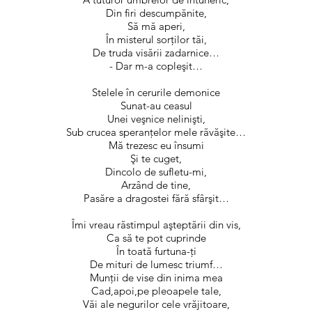
Din firi descumpănite,
Să mă aperi,
În misterul sorţilor tăi,
De truda visării zadarnice…
- Dar m-a copleşit…
Stelele în cerurile demonice
Sunat-au ceasul
Unei veşnice nelinişti,
Sub crucea speranţelor mele răvăşite…
Mă trezesc eu însumi
Şi te cuget,
Dincolo de sufletu-mi,
Arzând de tine,
Pasăre a dragostei fără sfârşit…
Îmi vreau răstimpul aşteptării din vis,
Ca să te pot cuprinde
În toată furtuna-ţi
De mituri de lumesc triumf…
Munţii de vise din inima mea
Cad,apoi,pe pleoapele tale,
Văi ale negurilor cele vrăjitoare,