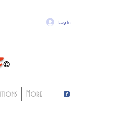
Log In
T
©
bitions
More