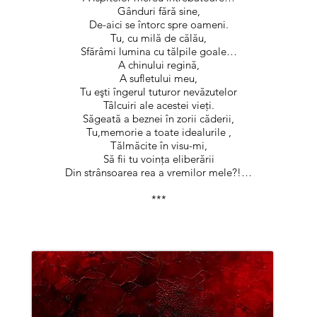
Gânduri fără sine,
De-aici se întorc spre oameni.
Tu, cu milă de călău,
Sfărâmi lumina cu tălpile goale…
A chinului regină,
A sufletului meu,
Tu eşti îngerul tuturor nevăzutelor
Tâlcuiri ale acestei vieţi.
Săgeată a beznei în zorii căderii,
Tu,memorie a toate idealurile ,
Tălmăcite în visu-mi,
Să fii tu voinţa eliberării
Din strânsoarea rea a vremilor mele?!…
***