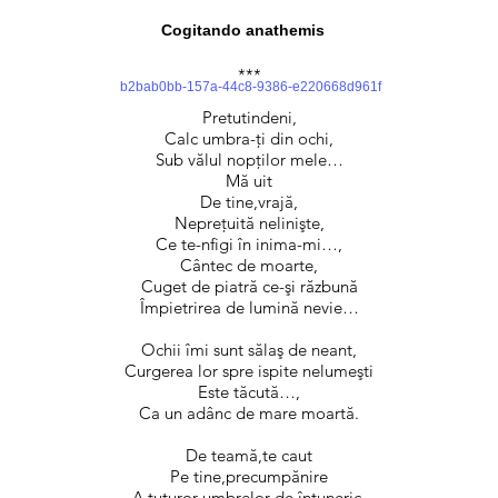
Cogitando anathemis
***
b2bab0bb-157a-44c8-9386-e220668d961f
Pretutindeni,
Calc umbra-ţi din ochi,
Sub vălul nopţilor mele…
Mă uit
De tine,vrajă,
Nepreţuită nelinişte,
Ce te-nfigi în inima-mi…,
Cântec de moarte,
Cuget de piatră ce-şi răzbună
Împietrirea de lumină nevie…
Ochii îmi sunt sălaş de neant,
Curgerea lor spre ispite nelumeşti
Este tăcută…,
Ca un adânc de mare moartă.
De teamă,te caut
Pe tine,precumpănire
A tuturor umbrelor de întuneric,