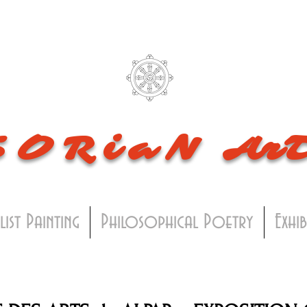
SORiaN
Ar
list Painting
Philosophical Poetry
Exhi