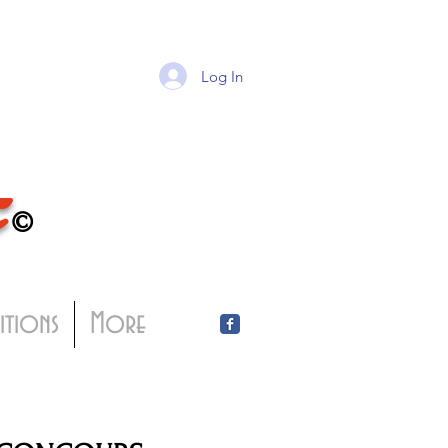
Log In
T
©
bitions
More